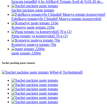
îxracata tomatîkê ji bo Afrîkayê Tomato Sosê di %18-20 de...
Sachet packing paste tomato
Fabrîkaya tomatoyên Chinaînê Maseya tomato konservekirî
Konserve paste tomato 210g
Pasta tomato ya konservekirî 70 g (2)
Konserve pasteya tomato 70g
paste tomato 2200g
Sachet packing paste tomato