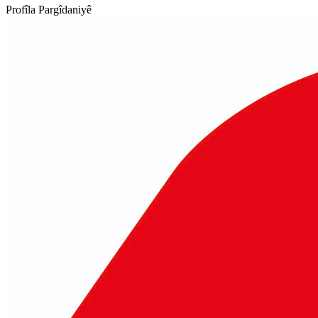
Profîla Pargîdaniyê