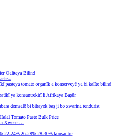
ste...
d a Xweser…