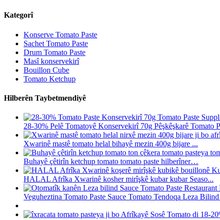
Kategorî
Konserve Tomato Paste
Sachet Tomato Paste
Drum Tomato Paste
Masî konservekirî
Bouillon Cube
Tomato Ketchup
Hilberên Taybetmendiyê
28-30% Pelê Tomatoyê Konservekirî 70g Pêşkêşkarê Tomato Pa
Xwarinê mastê tomato helal bihayê mezin 400g bijare ...
Buhayê çêtirîn ketchup tomato tomato paste hilberîner…
HALAL Afrîka Xwarinê kosher mirîşkê kubar kubar Seaso...
Veguheztina Tomato Paste Sauce Tomato Tendoqa Leza Bilin