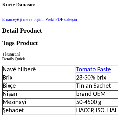
Kurte Danasîn:
E-nameyê ji me re bişînin
Wekî PDF dakêşin
Detail Product
Tags Product
Têgihiştinî
Details Quick
Navê hilberê
Tomato Paste
Brix
28-30% brix
Bixçe
Tin an Sachet
Nîşan
brand OEM
Mezinayî
50-4500 g
Şehadet
HACCP, ISO, HA