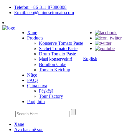
Telefon: +86-311-87880808
Email: ceo@chinesetomato.com
Xane
Products
Konserve Tomato Paste
Sachet Tomato Paste
Drum Tomato Paste
English
Masî konservekirî
Bouillon Cube
Tomato Ketchup
Nûçe
FAQs
Çûna nava
Pêşkêşî
Tour Factory
Paqij bûn
Xane
Ava bacanê sor